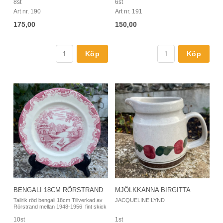
8st
6st
Art nr. 190
Art nr. 191
175,00
150,00
Köp
Köp
BENGALI 18CM RÖRSTRAND
MJÖLKKANNA BIRGITTA
Tallrik röd bengali 18cm Tillverkad av
JACQUELINE LYND
Rörstrand mellan 1948-1956 fint skick
10st
1st