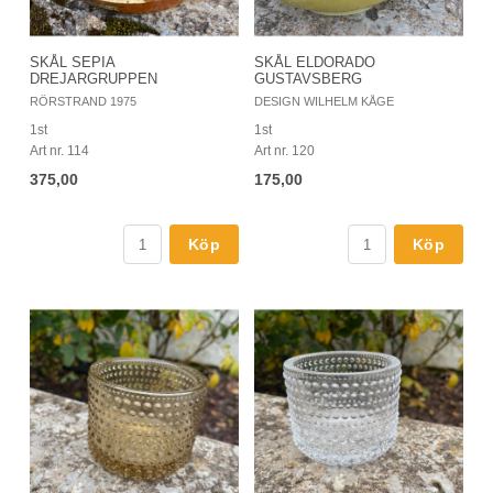
SKÅL SEPIA
SKÅL ELDORADO
DREJARGRUPPEN
GUSTAVSBERG
RÖRSTRAND 1975
DESIGN WILHELM KÅGE
1st
1st
Art nr. 114
Art nr. 120
375,00
175,00
Köp
Köp