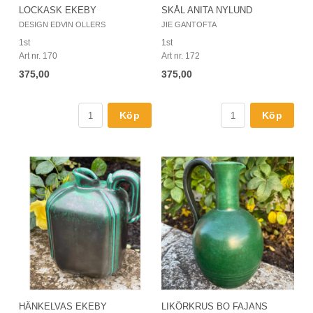
LOCKASK EKEBY
SKÅL ANITA NYLUND
DESIGN EDVIN OLLERS
JIE GANTOFTA
1st
1st
Art nr. 170
Art nr. 172
375,00
375,00
Köp
Köp
HÄNKELVAS EKEBY
LIKÖRKRUS BO FAJANS