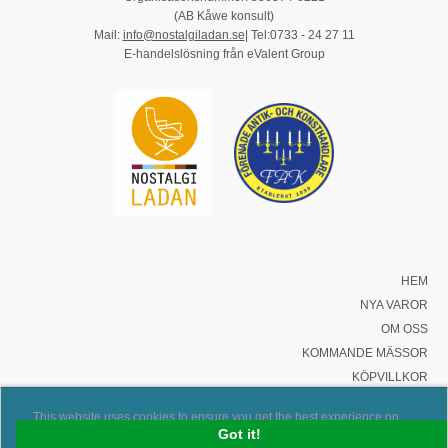
(AB Kåwe konsult)
Mail:
info@nostalgiladan.se
| Tel:0733 - 24 27 11
E-handelslösning från eValent Group
HEM
NYA VAROR
OM OSS
KOMMANDE MÄSSOR
KÖPVILLKOR
SÄLJ TILL OSS
This website uses cookies to ensure you get the best experience on
FOR INTERNATIONAL CUSTOMERS
our website.
Got it!