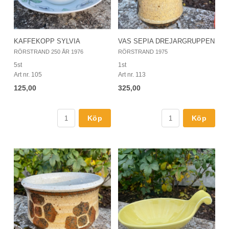
KAFFEKOPP SYLVIA
VAS SEPIA DREJARGRUPPEN
RÖRSTRAND 250 ÅR 1976
RÖRSTRAND 1975
5st
1st
Art nr. 105
Art nr. 113
125,00
325,00
Köp
Köp