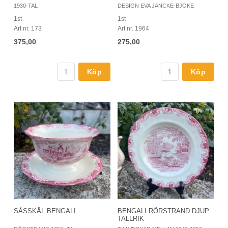
1930-TAL
DESIGN EVA JANCKE-BJÖKE
1st
1st
Art nr. 173
Art nr. 1964
375,00
275,00
Köp
Köp
SÅSSKÅL BENGALI
BENGALI RÖRSTRAND DJUP
TALLRIK