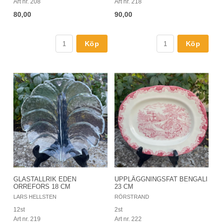
Art nr. 208
Art nr. 218
80,00
90,00
Köp
Köp
GLASTALLRIK EDEN
UPPLÄGGNINGSFAT BENGALI
ORREFORS 18 CM
23 CM
LARS HELLSTEN
RÖRSTRAND
12st
2st
Art nr. 219
Art nr. 222