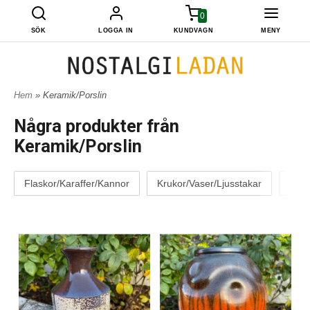
0
SÖK
LOGGA IN
KUNDVAGN
MENY
Hem
» Keramik/Porslin
Några produkter från
Keramik/Porslin
Flaskor/Karaffer/Kannor
Krukor/Vaser/Ljusstakar
Ljus