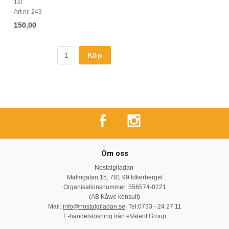
1st
Art nr. 243
150,00
Köp
Om oss
Nostalgiladan
Malmgatan 15, 781 99 Idkerberget
Organisationsnummer: 556574-0221
(AB Kåwe konsult)
Mail:
info@nostalgiladan.se
| Tel:0733 - 24 27 11
E-handelslösning från eValent Group