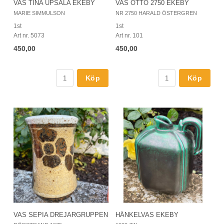
VAS TINA UPSALA EKEBY
VAS OTTO 2750 EKEBY
MARIE SIMMULSON
NR 2750 HARALD ÖSTERGREN
1st
1st
Art nr. 5073
Art nr. 101
450,00
450,00
Köp
Köp
VAS SEPIA DREJARGRUPPEN
HÄNKELVAS EKEBY