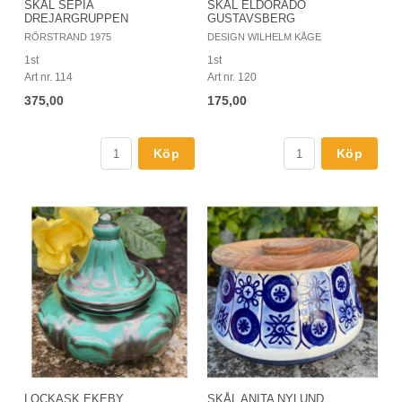
SKÅL SEPIA
SKÅL ELDORADO
DREJARGRUPPEN
GUSTAVSBERG
RÖRSTRAND 1975
DESIGN WILHELM KÅGE
1st
1st
Art nr. 114
Art nr. 120
375,00
175,00
Köp
Köp
LOCKASK EKEBY
SKÅL ANITA NYLUND