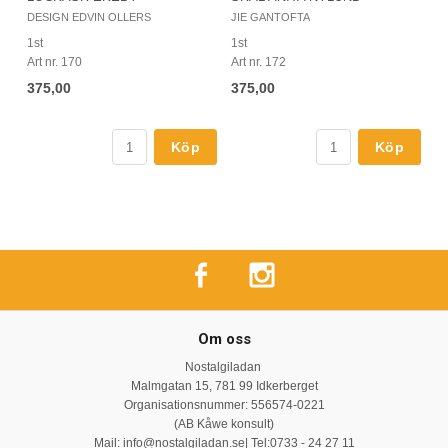
DESIGN EDVIN OLLERS
JIE GANTOFTA
1st
1st
Art nr. 170
Art nr. 172
375,00
375,00
Köp
Köp
Om oss
Nostalgiladan
Malmgatan 15, 781 99 Idkerberget
Organisationsnummer: 556574-0221
(AB Kåwe konsult)
Mail:
info@nostalgiladan.se
| Tel:0733 - 24 27 11