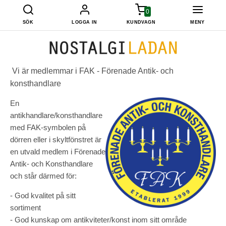
0
SÖK
LOGGA IN
KUNDVAGN
MENY
Vi är medlemmar i FAK - Förenade Antik- och
konsthandlare
En
antikhandlare/konsthandlare
med FAK-symbolen på
dörren eller i skyltfönstret är
en utvald medlem i Förenade
Antik- och Konsthandlare
och står därmed för:
- God kvalitet på sitt
sortiment
- God kunskap om antikviteter/konst inom sitt område