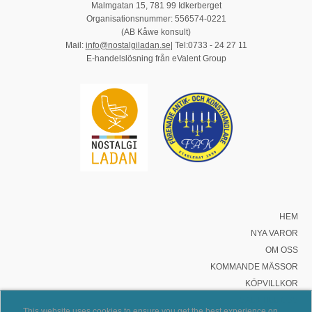
Malmgatan 15, 781 99 Idkerberget
Organisationsnummer: 556574-0221
(AB Kåwe konsult)
Mail:
info@nostalgiladan.se
| Tel:0733 - 24 27 11
E-handelslösning från eValent Group
HEM
NYA VAROR
OM OSS
KOMMANDE MÄSSOR
KÖPVILLKOR
SÄLJ TILL OSS
This website uses cookies to ensure you get the best experience on