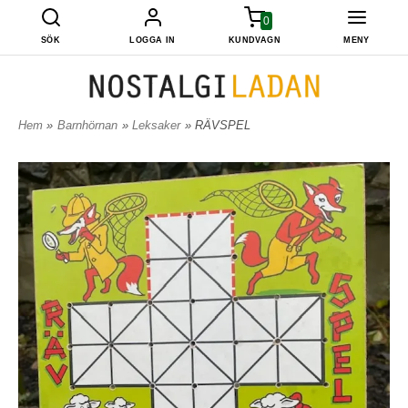
0
SÖK
LOGGA IN
KUNDVAGN
MENY
Hem
»
Barnhörnan
»
Leksaker
» RÄVSPEL