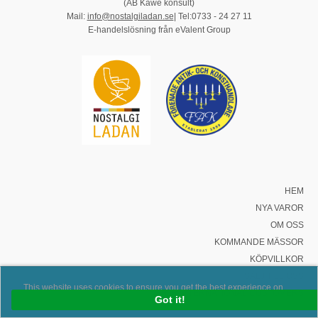
(AB Kåwe konsult)
Mail:
info@nostalgiladan.se
| Tel:0733 - 24 27 11
E-handelslösning från eValent Group
HEM
NYA VAROR
OM OSS
KOMMANDE MÄSSOR
KÖPVILLKOR
SÄLJ TILL OSS
This website uses cookies to ensure you get the best experience on
FOR INTERNATIONAL CUSTOMERS
our website.
Got it!