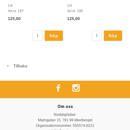
1st
1st
Art nr. 197
Art nr. 195
125,00
125,00
Köp
Köp
Tillbaka
Om oss
Nostalgiladan
Malmgatan 15, 781 99 Idkerberget
Organisationsnummer: 556574-0221