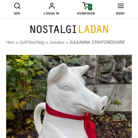
0
SÖK
LOGGA IN
KUNDVAGN
MENY
Hem
»
Jul/Påsk/Helg
»
Julsaker
» JULKANNA STAFFORDSHIRE