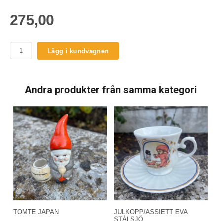
275,00
Lägg i kundvagnen
Andra produkter från samma kategori
TOMTE JAPAN
JULKOPP/ASSIETT EVA
STÅLSJÖ