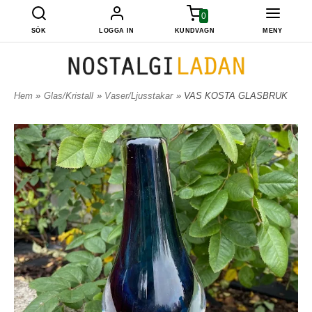
0
SÖK
LOGGA IN
KUNDVAGN
MENY
Hem
»
Glas/Kristall
»
Vaser/Ljusstakar
» VAS KOSTA GLASBRUK