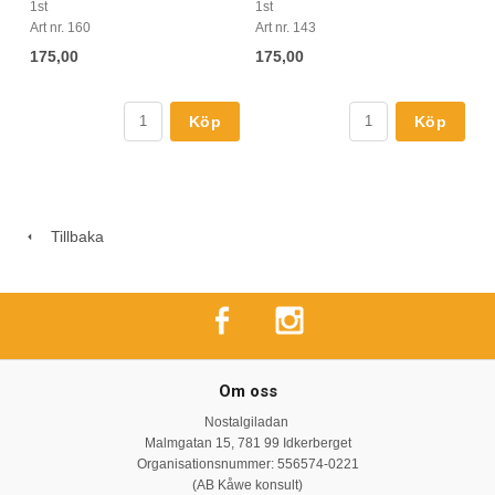
1st
1st
Art nr. 160
Art nr. 143
175,00
175,00
Köp
Köp
Tillbaka
Om oss
Nostalgiladan
Malmgatan 15, 781 99 Idkerberget
Organisationsnummer: 556574-0221
(AB Kåwe konsult)