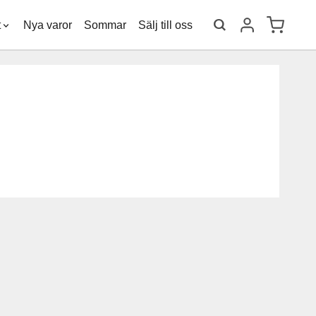
t
Nya varor
Sommar
Sälj till oss